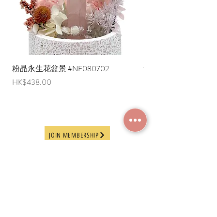
粉晶永生花盆景 #NF080702
紫水晶永生花盆景 #NF
Price
Price
HK$438.00
HK$498.00
JOIN MEMBERSHIP
Frequently Asked
Terms and Conditions
Questions
Terms of Use and
About Us
Disclaimer
Payment Methods
Privacy Policy
Delivery Arrangement