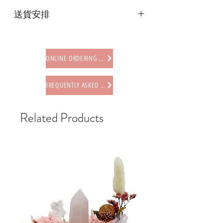
本店提供以下付款方式:
送貨安排
* 信用卡 (經由Stripe)
* 離線支付(包括轉數快 FPS, PayMe)
本店提供以下送貨方式:
* 八達通, AlipayHK, WeChat Pay HK (只
* 西營盤門市自取 (西營盤地鐵站B3出
限親自到門市付款)
口，步行2分鐘)
ONLINE ORDERING PROCEDURE
* 順豐自助櫃 (順豐到付, HK$25+)
* 順豐上門 (順豐到付, HK$30+)
FREQUENTLY ASKED QUESTIONS
* Gogo Delivery，運費到付
* 標準送貨服務 (滿指定金額免本地運費)
* 海外地區，運費需另行報價
Related Products