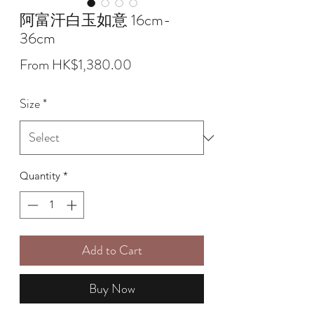
阿富汗白玉如意 16cm-
36cm
Sale
From
HK$1,380.00
Price
Size
*
Quantity
*
Add to Cart
Buy Now