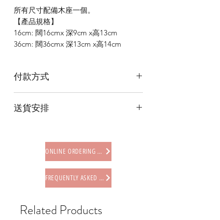
所有尺寸配備木座一個。
【產品規格】
16cm: 闊16cmx 深9cm x高13cm
36cm: 闊36cmx 深13cm x高14cm
付款方式
本店提供以下付款方式:
送貨安排
* 信用卡 (經由Stripe)
* 離線支付(包括轉數快 FPS, PayMe)
本店提供以下送貨方式:
* 八達通, AlipayHK, WeChat Pay HK (只
* 西營盤門市自取 (西營盤地鐵站B3出
限親自到門市付款)
口，步行2分鐘)
ONLINE ORDERING PROCEDURE
* 順豐自助櫃 (順豐到付, HK$25+)
* 順豐上門 (順豐到付, HK$30+)
FREQUENTLY ASKED QUESTIONS
* Gogo Delivery，運費到付
* 標準送貨服務 (滿指定金額免本地運費)
* 海外地區，運費需另行報價
Related Products