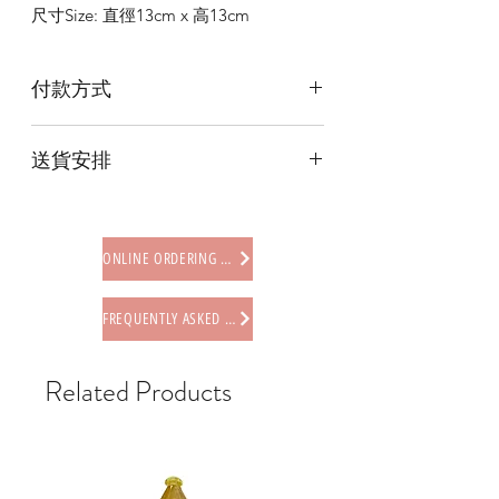
尺寸Size: 直徑13cm x 高13cm
付款方式
本店提供以下付款方式:
送貨安排
* 信用卡 (經由Stripe)
* 離線支付(包括轉數快 FPS, PayMe)
本店提供以下送貨方式:
* 八達通, AlipayHK, WeChat Pay HK (只
* 西營盤門市自取 (西營盤地鐵站B3出
限親自到門市付款)
口，步行2分鐘)
ONLINE ORDERING PROCEDURE
* 順豐自助櫃 (順豐到付, HK$25+)
* 順豐上門 (順豐到付, HK$30+)
FREQUENTLY ASKED QUESTIONS
* Gogo Delivery，運費到付
* 標準送貨服務 (滿指定金額免本地運費)
* 海外地區，運費需另行報價
Related Products