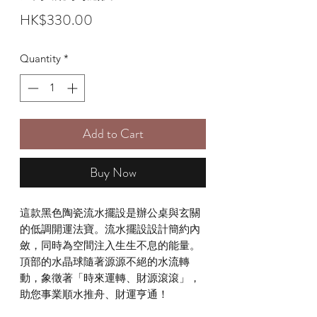
Price
HK$330.00
Quantity
*
Add to Cart
Buy Now
這款黑色陶瓷流水擺設是辦公桌與玄關
的低調開運法寶。流水擺設設計簡約內
斂，同時為空間注入生生不息的能量。
頂部的水晶球隨著源源不絕的水流轉
動，象徵著「時來運轉、財源滾滾」，
助您事業順水推舟、財運亨通！